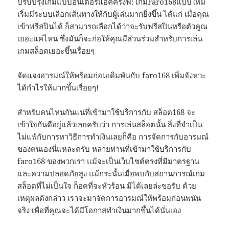
ปรับปรุงเกมแบบอินเตอร์แอคครั้งฟ: เกมFaro168แบบใหม่
เริ่มมีระบบเลือกเส้นทางให้กับผู้เล่นมากยิ่งขึ้น ได้แก่ เมื่อคุณ
เข้าฟรีสปินได้ ก็สามารถเลือกได้ว่าจะรับฟรีสปินหรือตัวคูณ
เยอะแค่ไหน ซึ่งมันก็จะก่อให้คุณมีส่วนร่วมสำหรับการเล่น
เกมสล็อตเยอะขึ้นเรื่อยๆ
จัดแจงอารมณ์ให้พร้อมก่อนเดิมพันกับ faro168 เพิ่มจังหวะ
ได้กำไรให้มากขึ้นเรื่อยๆ!
สำหรับคนไหนกันแน่ที่เข้ามาใช้บริการกับ สล็อต168 จะ
เข้าใจกันดีอยู่แล้วเลยครับว่า การเล่นสล็อตนั้น สิ่งที่จำเป็น
ไม่แพ้กับการหาวิธีการทำเงินเลยก็คือ การจัดการกับอารมณ์
ของตนเองนี่แหละครับ หลายท่านที่เข้ามาใช้บริการกับ
faro168 ของพวกเรา แม้จะเป็นเว็บไซต์ตรงที่มีมาตรฐาน
และความปลอดภัยสูง แม้กระนั้นเมื่อพบกับสถานการณ์เกม
สล็อตที่ไม่เป็นใจ ก็อดที่จะหัวร้อน มิได้เลยล่ะขอรับ ด้วย
เหตุผลดังกล่าว เราจะมาจัดการอารมณ์ให้พร้อมก่อนพนัน
จริง เพื่อที่คุณจะได้มีโอกาสทำเงินมากขึ้นได้นั่นเอง