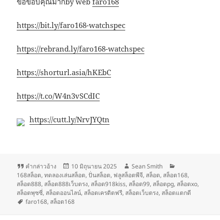
ขอขอบคุณมากby web
faro168
https://bit.ly/faro168-watchspec
https://rebrand.ly/faro168-watchspec
https://shorturl.asia/hKEbC
https://t.co/W4n3vSCdIC
https://cutt.ly/NrvJYQtn
รูป
เขียน
ผู้
หมวด
คำกล่าวอ้าง
10 มิถุนายน 2025
Sean Smith
แบบ
เมื่อ
เขียน
หมู่
168สล็อต
,
ทดลองเล่นสล็อต
,
ปั่นสล็อต
,
ฟลูสล็อตพีจี
,
สล็อต
,
สล็อต168
,
เรื่อง
สล็อต888
,
สล็อต888เว็บตรง
,
สล็อต918kiss
,
สล็อต99
,
สล็อตpg
,
สล็อตxo
,
สล็อตพุซซี่
,
สล็อตออนไลน์
,
สล็อตเครดิตฟรี
,
สล็อตเว็บตรง
,
สล็อตแตกดี
ป้าย
faro168
,
สล็อต168
กำกับ