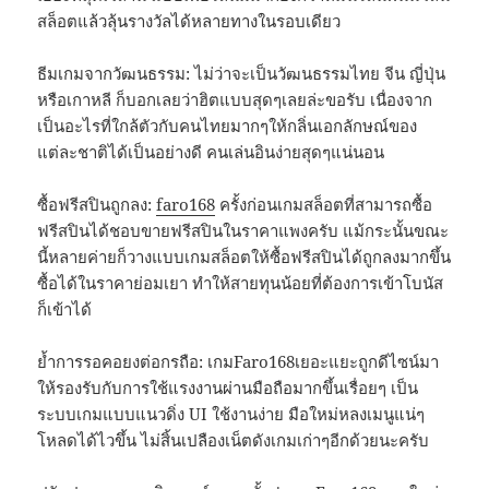
สล็อตแล้วลุ้นรางวัลได้หลายทางในรอบเดียว
ธีมเกมจากวัฒนธรรม: ไม่ว่าจะเป็นวัฒนธรรมไทย จีน ญี่ปุ่น
หรือเกาหลี ก็บอกเลยว่าฮิตแบบสุดๆเลยล่ะขอรับ เนื่องจาก
เป็นอะไรที่ใกล้ตัวกับคนไทยมากๆให้กลิ่นเอกลักษณ์ของ
แต่ละชาติได้เป็นอย่างดี คนเล่นอินง่ายสุดๆแน่นอน
ซื้อฟรีสปินถูกลง:
faro168
ครั้งก่อนเกมสล็อตที่สามารถซื้อ
ฟรีสปินได้ชอบขายฟรีสปินในราคาแพงครับ แม้กระนั้นขณะ
นี้หลายค่ายก็วางแบบเกมสล็อตให้ซื้อฟรีสปินได้ถูกลงมากขึ้น
ซื้อได้ในราคาย่อมเยา ทำให้สายทุนน้อยที่ต้องการเข้าโบนัส
ก็เข้าได้
ย้ำการรอคอยงต่อกรถือ: เกมFaro168เยอะแยะถูกดีไซน์มา
ให้รองรับกับการใช้แรงงานผ่านมือถือมากขึ้นเรื่อยๆ เป็น
ระบบเกมแบบแนวดิ่ง UI ใช้งานง่าย มือใหม่หลงเมนูแน่ๆ
โหลดได้ไวขึ้น ไม่สิ้นเปลืองเน็ตดังเกมเก่าๆอีกด้วยนะครับ