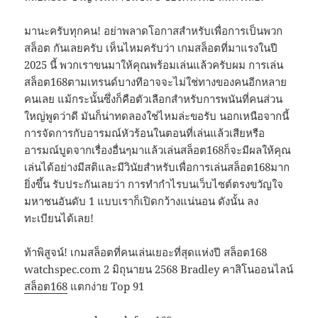
มานะครับทุกคน! อย่าพลาดโอกาสสำหรับเพื่อการเป็นพวก
สล็อต กันเลยครับ เห็นไหมครับว่า เกมสล็อตที่มาแรงในปี
2025 นี้ พวกเราขนมาให้คุณพร้อมเล่นแล้วครับผม การเล่น
สล็อต168ตามเทรนด์บางทีอาจจะไม่ใช่ทางของคนอีกหลาย
คนเลย แม้กระนั้นซึ่งก็คือตัวเลือกสำหรับการพนันที่คนส่วน
ใหญ่พูดว่าดี มันก็น่าทดลองใช่ไหมล่ะขอรับ นอกเหนือจากนี้
การจัดการกับอารมณ์หัวร้อนในตอนที่เล่นแล้วเสียหรือ
อารมณ์บูดจากเรื่องอื่นๆมาแล้วเล่นสล็อต168ก็จะมีผลให้คุณ
เล่นได้อย่างมีสติและมีวินัยสำหรับเพื่อการเล่นสล็อต168มาก
ยิ่งขึ้น รับประกันเลยว่า การทำกำไรบนเว็บไซต์ตรงขวัญใจ
มหาชนอันดับ 1 แบบเราก็เปิดกว้างแน่นอน ดังนั้น ลง
ทะเบียนได้เลย!
ท้าพิสูจน์! เกมสล็อตที่คนเล่นเยอะที่สุดแห่งปี สล็อต168
watchspec.com 2 มิถุนายน 2568 Bradley คาสิโนออนไลน์
สล็อต168
แตกง่าย Top 91