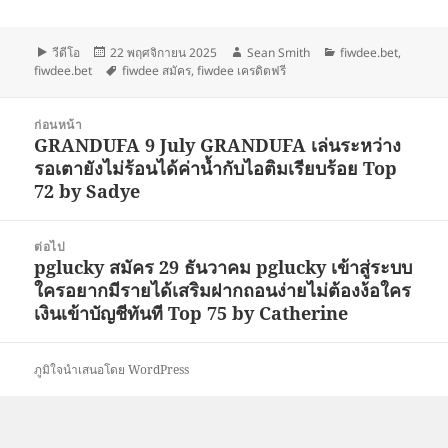
รูป
เขียน
ผู้
หมวด
วีดีโอ
22 พฤศจิกายน 2025
Sean Smith
fiwdee.bet
,
แบบ
เมื่อ
ป้าย
เขียน
หมู่
fiwdee.bet
fiwdee สมัคร
,
fiwdee เครดิตฟรี
เรื่อง
กำกับ
แนะแนว
ก่อนหน้า
เรื่อง
GRANDUFA 9 July GRANDUFA เล่นระหว่าง
เรื่อง
รอเตายังไม่ร้อนได้ค่าน้ำกับไอติมเรียบร้อย Top
ก่อน
72 by Sadye
หน้า:
ต่อไป
pglucky สมัคร 29 ธันวาคม pglucky เข้าสู่ระบบ
เรื่อง
ใครอยากมีรายได้เสริมฝากถอนง่ายไม่ต้องง้อใคร
ต่อ
เงินเข้าบัญชีทันที Top 75 by Catherine
ไป:
ภูมิใจนำเสนอโดย WordPress