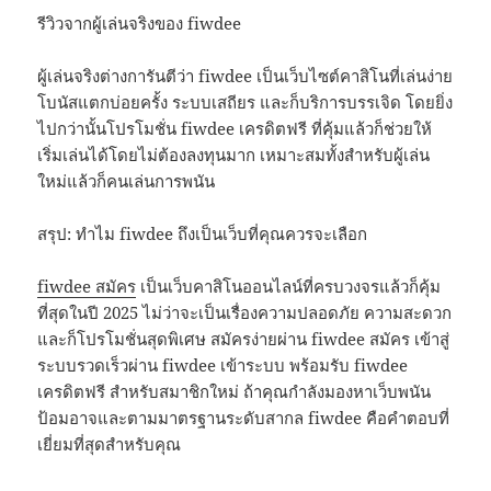
รีวิวจากผู้เล่นจริงของ fiwdee
ผู้เล่นจริงต่างการันตีว่า fiwdee เป็นเว็บไซต์คาสิโนที่เล่นง่าย
โบนัสแตกบ่อยครั้ง ระบบเสถียร และก็บริการบรรเจิด โดยยิ่ง
ไปกว่านั้นโปรโมชั่น fiwdee เครดิตฟรี ที่คุ้มแล้วก็ช่วยให้
เริ่มเล่นได้โดยไม่ต้องลงทุนมาก เหมาะสมทั้งสำหรับผู้เล่น
ใหม่แล้วก็คนเล่นการพนัน
สรุป: ทำไม fiwdee ถึงเป็นเว็บที่คุณควรจะเลือก
fiwdee สมัคร
เป็นเว็บคาสิโนออนไลน์ที่ครบวงจรแล้วก็คุ้ม
ที่สุดในปี 2025 ไม่ว่าจะเป็นเรื่องความปลอดภัย ความสะดวก
และก็โปรโมชั่นสุดพิเศษ สมัครง่ายผ่าน fiwdee สมัคร เข้าสู่
ระบบรวดเร็วผ่าน fiwdee เข้าระบบ พร้อมรับ fiwdee
เครดิตฟรี สำหรับสมาชิกใหม่ ถ้าคุณกำลังมองหาเว็บพนัน
ป้อมอาจและตามมาตรฐานระดับสากล fiwdee คือคำตอบที่
เยี่ยมที่สุดสำหรับคุณ