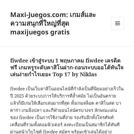
Maxi-Juegos.com: เกมส์และ
ความสนุกที่ใหญ่ที่สุด
maxijuegos gratis
เมนู
และวิด
เจ็ต
fiwdee เข้าสู่ระบบ 1 พฤษภาคม fiwdee เครดิต
ฟรี เกมหรูระดับคาสิโนฝาก-ถอนระบบออโต้ทันใจ
เล่นง่ายกำไรเยอะ Top 17 by Niklas
fiwdee เป็นเว็บคาสิโนออนไลน์ที่กำลังเป็นที่นิยมอย่างเร็วใน
ปี 2025 ด้วยระบบการให้บริการที่ล้ำสมัย ไม่เป็นอันตราย
แล้วก็มีเกมให้เลือกเล่นมากที่สุด ทั้งเกมสล็อต คาสิโนสด บา
คาร่า เกมยิงปลา และกีฬาออนไลน์ครบวงจร ลักษณะเด่น
ของ fiwdee เป็นการใช้งานที่ง่าย รองรับอีกทั้งโทรศัพท์
เคลื่อนที่รวมทั้งคอมพิวเตอร์ ลงทะเบียนเป็นสมาชิกได้ทันที
ผ่านหน้าเว็บไซต์ fiwdee สมัคร พร้อมเข้าเล่นได้อย่าง