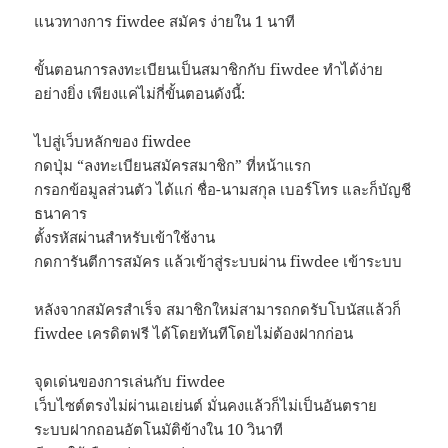
แนวทางการ fiwdee สมัคร ง่ายใน 1 นาที
ขั้นตอนการลงทะเบียนเป็นสมาชิกกับ fiwdee ทำได้ง่าย
อย่างยิ่ง เพียงแค่ไม่กี่ขั้นตอนดังนี้:
ไปสู่เว็บหลักของ fiwdee
กดปุ่ม “ลงทะเบียนสมัครสมาชิก” ที่หน้าแรก
กรอกข้อมูลส่วนตัว ได้แก่ ชื่อ-นามสกุล เบอร์โทร และก็บัญชี
ธนาคาร
ตั้งรหัสผ่านสำหรับเข้าใช้งาน
กดการันตีการสมัคร แล้วเข้าสู่ระบบผ่าน fiwdee เข้าระบบ
หลังจากสมัครสำเร็จ สมาชิกใหม่สามารถกดรับโบนัสแล้วก็
fiwdee เครดิตฟรี ได้โดยทันทีโดยไม่ต้องฝากก่อน
จุดเด่นของการเล่นกับ fiwdee
เว็บไซต์ตรงไม่ผ่านเอเย่นต์ มั่นคงแล้วก็ไม่เป็นอันตราย
ระบบฝากถอนอัตโนมัติข้างใน 10 วินาที