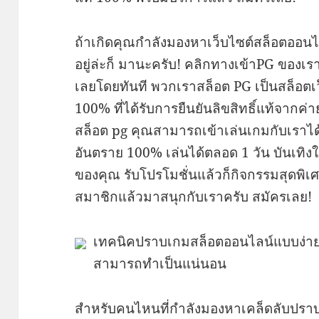
ถ้าเกิดคุณกำลังมองหาเว็บไซต์สล็อตออนไ
อยู่ล่ะก็ มานะครับ! คลิกทางเข้าPG ของ
เลยโดยทันที พวกเราสล็อต PG เป็นสล็อตเว็
100% ที่ได้รับการยืนยันลิขสิทธิ์แท้จากค
สล็อต pg คุณสามารถเข้าเล่นเกมกับเราได้อ
อันตราย 100% เล่นได้ตลอด 1 วัน บันเท
ของคุณ รับโปรโมชั่นแล้วก็กิจกรรมสุดพิเ
สมาชิกแล้วมาสนุกกับเราครับ สมัครเลย!
เทคนิคปราบเกมสล็อตออนไลน์แบบง่า
สามารถทำเป็นแน่นอน
สำหรับคนไหนที่กำลังมองหาเคล็ดลับปราบเ