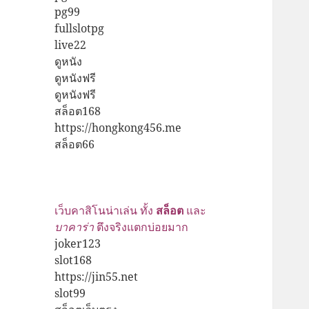
pg99
fullslotpg
live22
ดูหนัง
ดูหนังฟรี
ดูหนังฟรี
สล็อต168
https://hongkong456.me
สล็อต66
เว็บคาสิโนน่าเล่น ทั้ง
สล็อต
และ
บาคาร่า
ตึงจริงแตกบ่อยมาก
joker123
slot168
https://jin55.net
slot99