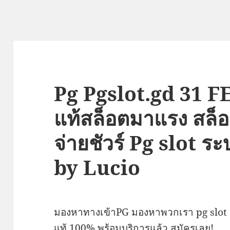
Pg Pgslot.gd 31 FE
แท้สล็อตมาแรง สล็
จ่ายชัวร์ Pg slot ร
by Lucio
มองหาทางเข้าPG มองหาพวกเรา pg slot เว
แท้ 100% พร้อมบริการแล้ว สมัครเลย!