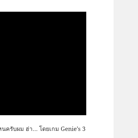
ไหนครับผม ฮ่า… โดยเกม Genie’s 3