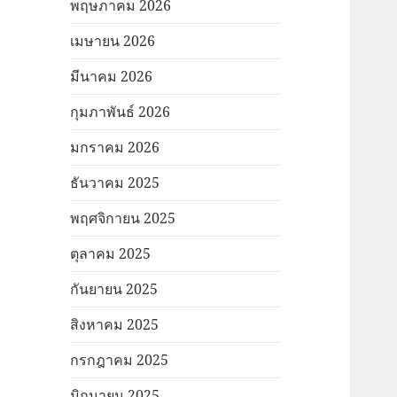
พฤษภาคม 2026
เมษายน 2026
มีนาคม 2026
กุมภาพันธ์ 2026
มกราคม 2026
ธันวาคม 2025
พฤศจิกายน 2025
ตุลาคม 2025
กันยายน 2025
สิงหาคม 2025
กรกฎาคม 2025
มิถุนายน 2025