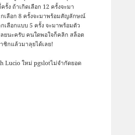
ครั้ง ถ้าเกิดเลือก 12 ครั้งจะมา
ากเลือก 8 ครั้งจะมาพร้อมสัญลักษณ์
กเลือกแบบ 5 ครั้ง จะมาพร้อมตัว
เลยนะครับ คนใดพอใจก็คลิก สล็อต
าชิกแล้วมาลุยได้เลย!
ch Lucio ใหม่ pgslotไม่จำกัดยอด