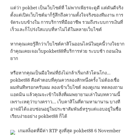
แต่ว่า pokbet เป็นเว็บไซต์ที่ ไม่พากเพียรจะดูดี แต่ดันดีจริง
ตั้งแต่เปิดเว็บไซต์มาก็รู้สึกถึงความตั้งใจจริงของทีมงาน การ
จัดระบบข้างใน การบริการที่มืออาชีพ รวมถึงระบบการเงินที่
เร็วและก็โปร่งใสแบบที่หาไม่ได้ในหลายเว็บไซต์
หากคุณเคยรู้สึกว่าเว็บไซต์คาสิโนออนไลน์ในยุคนี้วางใจยาก
ถ้าคุณเคยเจอเว็บpokbet88ที่บริการห่วย ระบบช้า ถอนเงิน
ยาก
หรือหากคุณเป็นมือใหม่ที่ยังไม่กล้าเริ่มกลัวโดนโกง…
pokbet88 คือคำตอบที่คุณควรลองสักหนึ่งครั้ง ไม่ต้องเชื่อ
ผมทันทีหรอกครับผม ลองเข้าเว็บไซต์ ลองดูเกม ทดลองถาม
แอดมิน แล้วคุณจะเข้าใจสิ่งที่ผมพยายามเล่าในบทความนี้
เพราะเหตุว่าบางคราว… เว็บคาสิโนที่ตามหามานาน บางที
อาจมิได้แอบซ่อนอยู่ในประชาสัมพันธ์หรูๆแต่แอบอยู่ในชื่อ
เรียบง่ายอย่าง pokbet88 ก็ได้
เกมสล็อตที่มีค่า RTP สูงที่สุด pokbet88 6 November