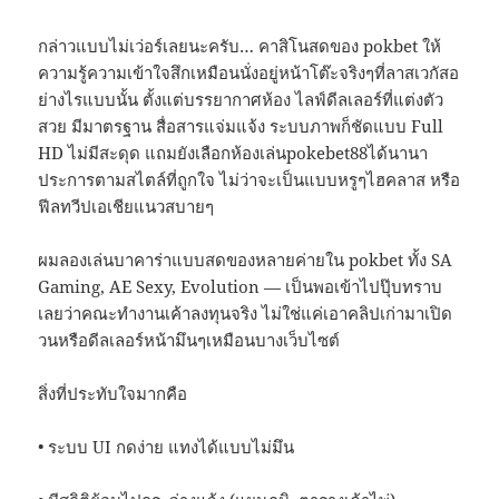
กล่าวแบบไม่เว่อร์เลยนะครับ… คาสิโนสดของ pokbet ให้
ความรู้ความเข้าใจสึกเหมือนนั่งอยู่หน้าโต๊ะจริงๆที่ลาสเวกัสอ
ย่างไรแบบนั้น ตั้งแต่บรรยากาศห้อง ไลฟ์ดีลเลอร์ที่แต่งตัว
สวย มีมาตรฐาน สื่อสารแจ่มแจ้ง ระบบภาพก็ชัดแบบ Full
HD ไม่มีสะดุด แถมยังเลือกห้องเล่นpokebet88ได้นานา
ประการตามสไตล์ที่ถูกใจ ไม่ว่าจะเป็นแบบหรูๆไฮคลาส หรือ
ฟีลทวีปเอเชียแนวสบายๆ
ผมลองเล่นบาคาร่าแบบสดของหลายค่ายใน pokbet ทั้ง SA
Gaming, AE Sexy, Evolution — เป็นพอเข้าไปปุ๊บทราบ
เลยว่าคณะทำงานเค้าลงทุนจริง ไม่ใช่แค่เอาคลิปเก่ามาเปิด
วนหรือดีลเลอร์หน้ามึนๆเหมือนบางเว็บไซต์
สิ่งที่ประทับใจมากคือ
• ระบบ UI กดง่าย แทงได้แบบไม่มึน