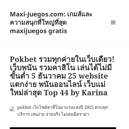
Maxi-Juegos.com: เกมส์และ
ความสนุกที่ใหญ่ที่สุด
maxijuegos gratis
เมนู
และวิด
เจ็ต
Pokbet รวมทุกค่ายในเว็บเดียว!
เว็บพนัน รวมคาสิโน เล่นได้ไม่มี
ขั้นต่ำ 5 ธันวาคม 25 website
แตกง่าย พนันออนไลน์ เว็บแม่
ใหม่ล่าสุด Top 44 by Karina
pokbet เว็บไซต์คาสิโนมาแรงแห่งปี 2025 ครบทุก
บริการ เล่นง่าย จ่ายจริง ไม่เคยมีดราม่า