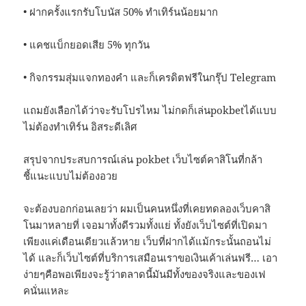
• ฝากครั้งแรกรับโบนัส 50% ทำเทิร์นน้อยมาก
• แคชแบ็กยอดเสีย 5% ทุกวัน
• กิจกรรมสุ่มแจกทองคำ และก็เครดิตฟรีในกรุ๊ป Telegram
แถมยังเลือกได้ว่าจะรับโปรไหม ไม่กดก็เล่นpokbetได้แบบ
ไม่ต้องทำเทิร์น อิสระดีเลิศ
สรุปจากประสบการณ์เล่น pokbet เว็บไซต์คาสิโนที่กล้า
ชี้แนะแบบไม่ต้องอวย
จะต้องบอกก่อนเลยว่า ผมเป็นคนหนึ่งที่เคยทดลองเว็บคาสิ
โนมาหลายที่ เจอมาทั้งดีรวมทั้งแย่ ทั้งยังเว็บไซต์ที่เปิดมา
เพียงแค่เดือนเดียวแล้วหาย เว็บที่ฝากได้แม้กระนั้นถอนไม่
ได้ และก็เว็บไซต์ที่บริการเสมือนเราขอเงินเค้าเล่นฟรี… เอา
ง่ายๆคือพอเพียงจะรู้ว่าตลาดนี้มันมีทั้งของจริงและของเฟ
คนั่นแหละ