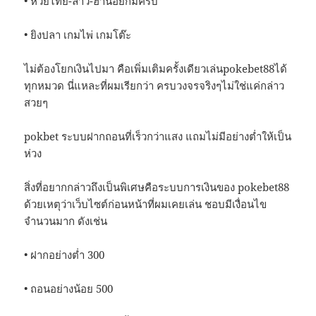
• หวยไทย-ลาว-ฮานอยก็มีครบ
• ยิงปลา เกมไพ่ เกมโต๊ะ
ไม่ต้องโยกเงินไปมา คือเพิ่มเติมครั้งเดียวเล่นpokebet88ได้
ทุกหมวด นี่แหละที่ผมเรียกว่า ครบวงจรจริงๆไม่ใช่แค่กล่าว
สวยๆ
pokbet ระบบฝากถอนที่เร็วกว่าแสง แถมไม่มีอย่างต่ำให้เป็น
ห่วง
สิ่งที่อยากกล่าวถึงเป็นพิเศษคือระบบการเงินของ pokebet88
ด้วยเหตุว่าเว็บไซต์ก่อนหน้าที่ผมเคยเล่น ชอบมีเงื่อนไข
จำนวนมาก ดังเช่น
• ฝากอย่างต่ำ 300
• ถอนอย่างน้อย 500