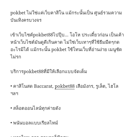
pokbet ไม่ใช่แค่เว็บคาสิโน แม้กระนั้นเป็น ศูนย์รวมความ
บันเทิงครบวงจร
เข้าเว็บไซต์pokbet88ไปปุ๊บ… โอโห ประเดี๋ยวก่อน เป็นเค้า
หน้าเว็บไซต์มันดูดีเกินคาด ไม่ใช่เว็บเทาๆที่ใช้ธีมมืดๆกด
อะไรมิได้ แม้กระนั้น pokbet ใช้โทนเว็บที่อ่านง่าย เมนูชัด
ไม่รก
บริการpokbet88ที่มีให้เลือกแบบจัดเต็ม
• คาสิโนสด Baccarat,
pokbet88
เสือมังกร, รูเล็ต, ไฮโล
ฯลฯ
• สล็อตออนไลน์ทุกค่ายดัง
• พนันบอลแบบเรียลไทม์