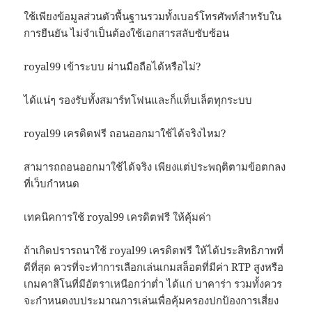
ใช้เพียงข้อมูลส่วนตัวพื้นฐานรวมทั้งเบอร์โทรศัพท์สำหรับใน
การยืนยัน ไม่จำเป็นต้องใช้เอกสารสลับซับซ้อน
royal99 เข้าระบบ ผ่านมือถือได้หรือไม่?
ได้แน่ๆ รองรับทั้งสมาร์ทโฟนและก็แท็บเล็ตทุกระบบ
royal99 เครดิตฟรี ถอนออกมาใช้ได้จริงไหม?
สามารถถอนออกมาใช้ได้จริง เพียงแต่ประพฤติตามข้อตกลง
ที่เว็บกำหนด
เทคนิคการใช้ royal99 เครดิตฟรี ให้คุ้มค่า
ถ้าเกิดปรารถนาใช้ royal99 เครดิตฟรี ให้ได้ประสิทธิภาพที่
ดีที่สุด ควรที่จะทำการเลือกเล่นเกมสล็อตที่มีค่า RTP สูงหรือ
เกมคาสิโนที่มีอัตราเหนือกว่าต่ำ ได้แก่ บาคาร่า รวมทั้งควร
จะกำหนดงบประมาณการเล่นเพื่อคุ้มครองปกป้องการเสี่ยง