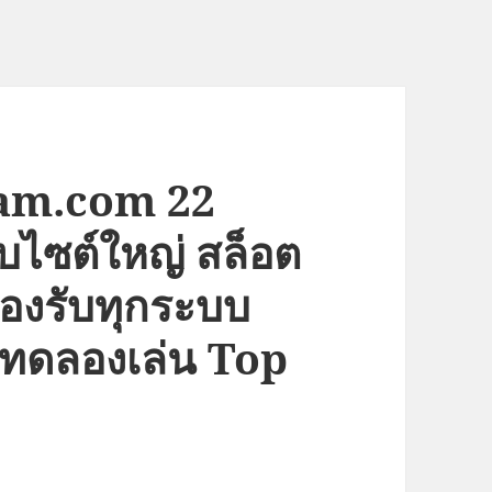
nam.com 22
็บไซต์ใหญ่ สล็อต
 รองรับทุกระบบ
t ทดลองเล่น Top