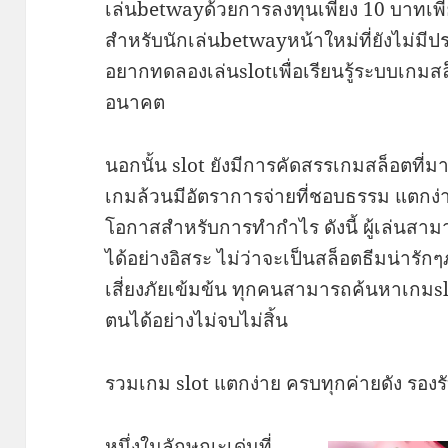
เล่นbetwayด้วยการลงทุนเพียง 10 บาทเพียง
สำหรับนักเล่นbetwayหน้าใหม่ที่ยังไม่มี
อยากทดลองเล่นslotเพื่อเรียนรู้ระบบเกมส
อนาคต
นอกนั้น slot ยังมีการคัดสรรเกมสล็อตที่ม
เกมล้วนมีอัตราการจ่ายที่ชอบธรรม แตกง่าย 
โอกาสสำหรับการทำกำไร ดังนี้ ผู้เล่นสา
ได้อย่างอิสระ ไม่ว่าจะเป็นสล็อตธีมน่ารักๆ
เสี่ยงภัยเข้มข้น ทุกคนสามารถค้นหาเกมs
ตนได้อย่างไม่จบไม่สิ้น
รวมเกม slot แตกง่าย ครบทุกค่ายดัง รองรั
หนึ่งในลักษณะเด่นที่