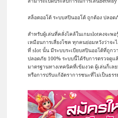
สามารถเปิดประสบการณ์การเล่นbetwayได
สล็อตออโต้ ระบบสปินออโต้ ถูกต้อง ปลอดภ
สำหรับผู้เล่นที่คลั่งไคล้ในเกมslotคงจะพอร
เหมือนการเสี่ยงโชค ทุกคนย่อมหวังว่าจะไ
ที่ slot นั้น มีระบบระเบียบสปินออโต้ที่ถ
ปลอดภัย 100% ระบบนี้ได้รับการตรวจดูแล
มาตรฐานทางเทคนิคที่เข้มงวด ผู้เล่นก็เลย
หรือการปรับแก้อัตราการชนะที่ไม่เป็นธรร