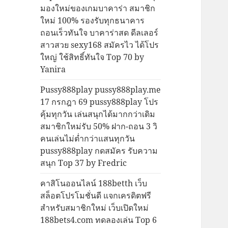
มองใหม่ของเกมบาคาร่า สมาชิก
ใหม่ 100% รองรับทุกธนาคาร
ถอนเร็วทันใจ บาคาร่าสด ดีลเลอร์
สาวสวย sexy168 สมัครไว ได้โปร
ใหญ่ ใช้สิทธิ์ทันใจ Top 70 by
Yanira
Pussy888play pussy888play.me
17 กรกฎา 69 pussy888play โปร
คุ้มทุกวัน เล่นสนุกได้มากกว่าเดิม
สมาชิกใหม่รับ 50% ฝาก-ถอน 3 วิ
คนเล่นไม่ต่ำกว่าแสนทุกวัน
pussy888play กดสมัคร รับความ
สนุก Top 37 by Fredric
คาสิโนออนไลน์ 188betth เว็บ
สล็อตโปรโมชั่นดี แจกเครดิตฟรี
สำหรับสมาชิกใหม่ เว็บเปิดใหม่
188bets4.com ทดลองเล่น Top 6