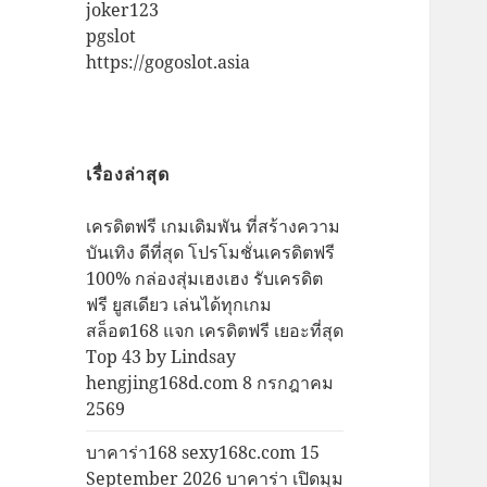
joker123
pgslot
https://gogoslot.asia
เรื่องล่าสุด
เครดิตฟรี เกมเดิมพัน ที่สร้างความ
บันเทิง ดีที่สุด โปรโมชั่นเครดิตฟรี
100% กล่องสุ่มเฮงเฮง รับเครดิต
ฟรี ยูสเดียว เล่นได้ทุกเกม
สล็อต168 แจก เครดิตฟรี เยอะที่สุด
Top 43 by Lindsay
hengjing168d.com 8 กรกฎาคม
2569
บาคาร่า168 sexy168c.com 15
September 2026 บาคาร่า เปิดมุม