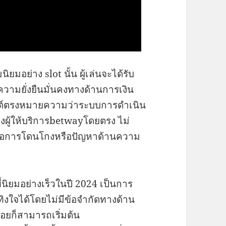
ิยมอย่าง slot นั้น ผู้เล่นจะได้รับ
ามยั่งยืนมั่นคงทางด้านการเงิน
ไซต์ตรงหมายความว่าระบบการดำเนิน
งผู้ให้บริการbetwayโดยตรง ไม่
เพื่อการโดนโกงหรือปัญหาด้านความ
นที่นิยมอย่างเร็วในปี 2024 เป็นการ
ทิงใจได้โดยไม่มีข้อจำกัดทางด้าน
น้อยก็สามารถเริ่มต้น