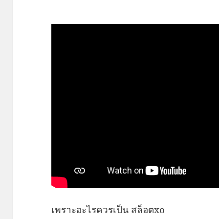
เพราะอะไรควรเป็น สล็อตxo