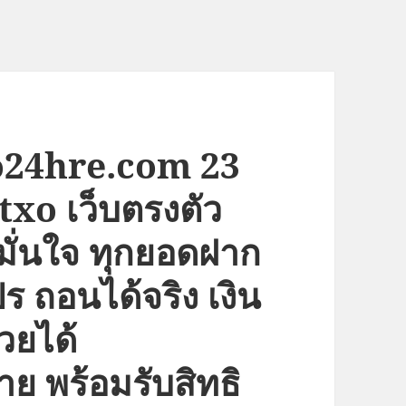
o24hre.com 23
xo เว็บตรงตัว
บมั่นใจ ทุกยอดฝาก
ปร ถอนได้จริง เงิน
วยได้
ย พร้อมรับสิทธิ