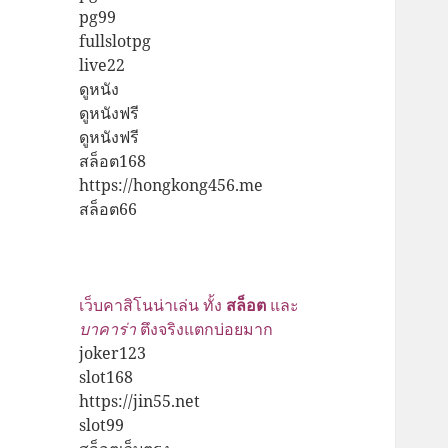
pg99
fullslotpg
live22
ดูหนัง
ดูหนังฟรี
ดูหนังฟรี
สล็อต168
https://hongkong456.me
สล็อต66
เว็บคาสิโนน่าเล่น ทั้ง
สล็อต
และ
บาคาร่า
ตึงจริงแตกบ่อยมาก
joker123
slot168
https://jin55.net
slot99