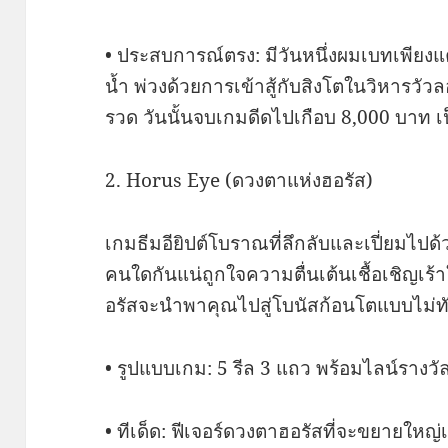
• ประสบการณ์ตรง: มีวันหนึ่งผมเบทเพียง
น้ำ พ่วงด้วยการเข้าสู้กับสิงโตในวิหารวัว
รวด วันนั้นจบเกมดีดไปเกือบ 8,000 บาท เ
2. Horus Eye (ดวงตาแห่งฮอรัส)
เกมธีมอียิปต์โบราณที่ลึกลับและเปี่ยมไปด้
คนใดกันแน่ถูกใจความตื่นเต้นเชื้อเชิญเร
อรัสจะนำพาคุณไปสู่โบนัสก้อนโตแบบไม่ทัน
• รูปแบบเกม: 5 รีล 3 แถว พร้อมไลน์รางวั
• ทีเด็ด: ฟีเจอร์ดวงตาฮอรัสที่จะขยายใหญ