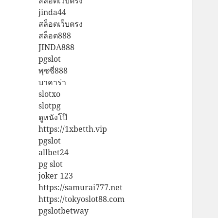
สล็อตเว็บตรง
jinda44
สล็อตเว็บตรง
สล็อต888
JINDA888
pgslot
พุซซี่888
บาคาร่า
slotxo
slotpg
ดูหนังโป๊
https://1xbetth.vip
pgslot
allbet24
pg slot
joker 123
https://samurai777.net
https://tokyoslot88.com
pgslotbetway