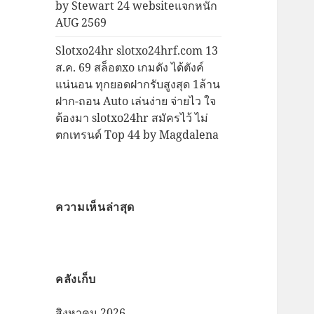
by Stewart 24 websiteแจกหนัก
AUG 2569
Slotxo24hr slotxo24hrf.com 13
ส.ค. 69 สล็อตxo เกมดัง ได้ตังค์
แน่นอน ทุกยอดฝากรับสูงสุด 1ล้าน
ฝาก-ถอน Auto เล่นง่าย จ่ายไว ใจ
ต้องมา slotxo24hr สมัครไว้ ไม่
ตกเทรนด์ Top 44 by Magdalena
ความเห็นล่าสุด
คลังเก็บ
สิงหาคม 2026