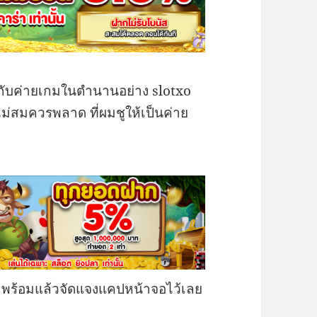
นกับค่ายเกมในตำนานอย่าง slotxo
ม่สมควรพลาด ที่ผมชูให้เป็นค่าย
้ พร้อมแล้วจัดแจงแคปหน้าจอไว้เลย