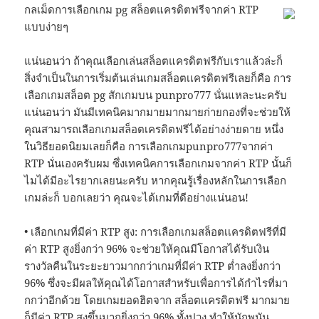
กลเม็ดการเลือกเกม pg สล็อตแครดิตฟรีจากค่า RTP
แบบง่ายๆ
แน่นอนว่า ถ้าคุณเลือกเล่นสล็อตแครดิตฟรีกับเราแล้วล่ะก็
สิ่งจำเป็นในการเริ่มต้นเล่นเกมสล็อตเเครดิตฟรีเลยก็คือ การ
เลือกเกมสล็อต pg สักเกมบน punpro777 นั่นแหละนะครับ
แน่นอนว่า มันมีเทคนิคมากมายมากมายก่ายกองที่จะช่วยให้
คุณสามารถเลือกเกมสล็อตเครดิตฟรีได้อย่างง่ายดาย หนึ่ง
ในวิธียอดนิยมเลยก็คือ การเลือกเกมpunpro777จากค่า
RTP นั่นเองครับผม ซึ่งเทคนิคการเลือกเกมจากค่า RTP นั้นก็
ไมได้มีอะไรยากเลยนะครับ หากคุณรู้เรื่องหลักในการเลือก
เกมล่ะก็ บอกเลยว่า คุณจะได้เกมที่ดีอย่างแน่นอน!
• เลือกเกมที่มีค่า RTP สูง: การเลือกเกมสล็อตเเครดิตฟรีที่มี
ค่า RTP สูงยิ่งกว่า 96% จะช่วยให้คุณมีโอกาสได้รับเงิน
รางวัลคืนในระยะยาวมากกว่าเกมที่มีค่า RTP ต่ำลงยิ่งกว่า
96% ซึ่งจะมีผลให้คุณได้โอกาสสำหรับเพื่อการได้กำไรที่มา
กกว่าอีกด้วย โดยเกมยอดฮิตจาก สล็อตเเครดิตฟรี มากมาย
ก็มีค่า RTP สูงขึ้นมากยิ่งกว่า 96% ทั้งปวง ทำให้นักพนัน