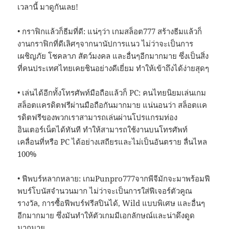
เวลานี้ มาดูกันเลย!
• กราฟิกแล้วก็ธีมที่ดี: แน่ๆว่า เกมสล็อต777 สร้างธีมแล้วก็
งานกราฟิกที่ดีเลิศๆจากนานัปการแนว ไม่ว่าจะเป็นการ
เผชิญภัย โชคลาภ สัตว์มงคล และอื่นๆอีกมากมาย ซึ่งเป็นสิ่ง
ที่คนประเทศไทยเคยชินอย่างดีเยี่ยม ทำให้เข้าถึงได้ง่ายสุดๆ
• เล่นได้อีกทั้งโทรศัพท์มือถือแล้วก็ PC: คนไทยนิยมเล่นเกม
สล็อตเเครดิตฟรีผ่านมือถือกันมากมาย แน่นอนว่า สล็อตเเค
รดิตฟรีของพวกเราสามารถเล่นผ่านโปรแกรมท่อง
อินเตอร์เน็ตได้ทันที ทำให้สามารถใช้งานบนโทรศัพท์
เคลื่อนที่หรือ PC ได้อย่างเสถียรและไม่เป็นอันตราย ลื่นไหล
100%
• ฟีพบร์หลากหลาย: เกมPunpro777จากพีจีมักจะมาพร้อมฟี
พบร์โบนัสจำนวนมาก ไม่ว่าจะเป็นการใส่ฟีเจอร์ตัวคูณ
รางวัล, การซื้อฟีพบร์ฟรีสปินได้, Wild แบบพิเศษ และอื่นๆ
อีกมากมาย ซึ่งมันทำให้ตัวเกมมีเอกลักษณ์และน่าดึงดูด
มากมาย