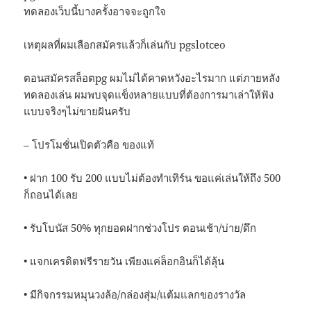
ทดลองเว็บนี้บางครั้งอาจจะถูกใจ
เหตุผลที่ผมเลือกสมัครแล้วก็เล่นกับ pgslotceo
ตอนสมัครสล็อตpg ผมไม่ได้คาดหวังอะไรมาก แต่ภายหลัง
ทดลองเล่น ผมพบจุดแข็งหลายแบบที่ต้องการมาเล่าให้ฟัง
แบบจริงๆไม่ขายฝันครับ
– โปรโมชั่นเปิดตัวคือ ของแท้
• ฝาก 100 รับ 200 แบบไม่ต้องทำเทิร์น ขอแค่เล่นให้ถึง 500
ก็ถอนได้เลย
• รับโบนัส 50% ทุกยอดฝากช่วงโปร ตอนเช้า/บ่าย/ดึก
• แจกเครดิตฟรีรายวัน เพียงแค่ล็อกอินก็ได้ลุ้น
• มีกิจกรรมหมุนวงล้อ/กล่องสุ่ม/แต้มแลกของรางวัล