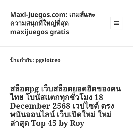
Maxi-Juegos.com: เกมส์และ
ความสนุกที่ใหญ่ที่สุด
maxijuegos gratis
เมนู
และวิด
เจ็ต
ป้ายกำกับ:
pgslotceo
สล็อตpg เว็บสล็อตยอดฮิตของคน
ไทย โบนัสแตกทุกชั่วโมง 18
December 2568 เวปไซต์ ตรง
พนันออนไลน์ เว็บเปิดใหม่ ใหม่
ล่าสุด Top 45 by Roy