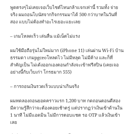
พูดตรงๆไม่เคยเจอเว็บไซต์ไหนกล้าแจกเท่านี้ รวมทั้ง จ่าย
จริง ผมถอนโบนัสจากกิจกรรมมาได้ 500 กว่าบาทในวันที่
สอง แบบไม่ต้องทำอะไรเยอะแยะเลย
– เกมโหลดเร็ว เล่นลื่น แม้เน็ตไม่แรง
ผมใช้มือถือรุ่นไม่ใหม่มาก (iPhone 11) เล่นผ่าน Wi-Fi บ้าน
ธรรมดา เกมpgceoโหลดไว ไม่มีหลุด ไม่มีค้าง และก็ที่
สำคัญเป็น ไม่เด้งออกเองตอนกำลังจะเข้าฟรีสปิน (เคยเจอ
อย่างนี้กับเว็บเก่า โกรธมาก 555)
– การถอนเงินรวดเร็วแบบน่าเกินจริง
ผมทดลองถอนยอดคราวแรก 1,200 บาท กดถอนตอนตีสอง
มีความรู้สึกว่าจะต้องคอยเช้าตรู่ แต่ปรากฏว่าเงินเข้าด้านใน
1 นาที ไม่มีแอดมิน ไม่มีการตอบแชต รอ OTP แล้วเงินเข้า
เลย