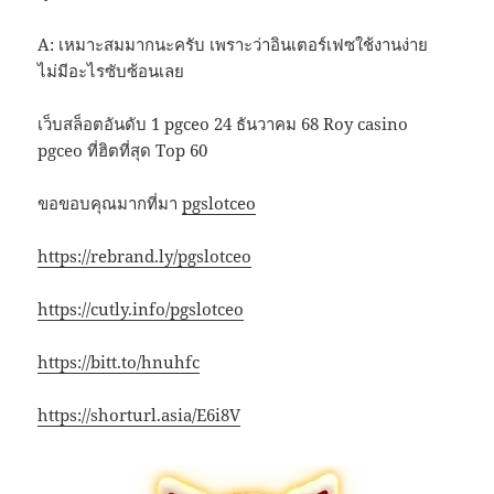
A: เหมาะสมมากนะครับ เพราะว่าอินเตอร์เฟซใช้งานง่าย
ไม่มีอะไรซับซ้อนเลย
เว็บสล็อตอันดับ 1 pgceo 24 ธันวาคม 68 Roy casino
pgceo ที่ฮิตที่สุด Top 60
ขอขอบคุณมากที่มา
pgslotceo
https://rebrand.ly/pgslotceo
https://cutly.info/pgslotceo
https://bitt.to/hnuhfc
https://shorturl.asia/E6i8V