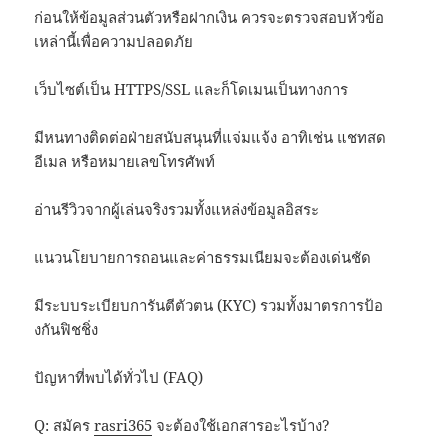
ก่อนให้ข้อมูลส่วนตัวหรือฝากเงิน ควรจะตรวจสอบหัวข้อ
เหล่านี้เพื่อความปลอดภัย
เว็บไซต์เป็น HTTPS/SSL และก็โดเมนเป็นทางการ
มีหนทางติดต่อฝ่ายสนับสนุนที่แจ่มแจ้ง อาทิเช่น แชทสด
อีเมล หรือหมายเลขโทรศัพท์
อ่านรีวิวจากผู้เล่นจริงรวมทั้งแหล่งข้อมูลอิสระ
แนวนโยบายการถอนและค่าธรรมเนียมจะต้องเด่นชัด
มีระบบระเบียบการันตีตัวตน (KYC) รวมทั้งมาตรการป้อ
งกันฟิชชิ่ง
ปัญหาที่พบได้ทั่วไป (FAQ)
Q: สมัคร
rasri365
จะต้องใช้เอกสารอะไรบ้าง?