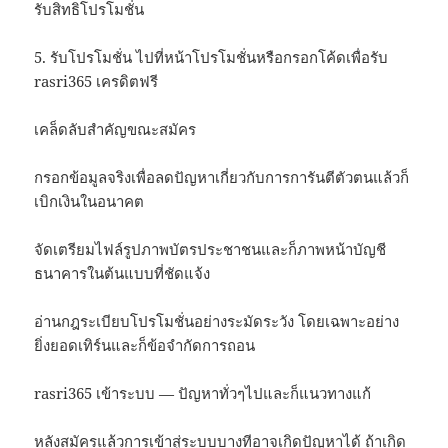
รับสิทธิโปรโมชั่น
5. รับโปรโมชั่น ไปที่หน้าโปรโมชั่นหรือกรอกโค้ดเพื่อรับ
rasri365 เครดิตฟรี
เคล็ดลับสำคัญขณะสมัคร
กรอกข้อมูลจริงเพื่อลดปัญหาเกี่ยวกับการการันตีตัวตนแล้วก็
เบิกเงินในอนาคต
จัดเตรียมไฟล์รูปภาพบัตรประชาชนและก็ภาพหน้าบัญชี
ธนาคารในต้นแบบที่ชัดแจ้ง
อ่านกฎระเบียบโปรโมชั่นอย่างระมัดระวัง โดยเฉพาะอย่าง
ยิ่งยอดเทิร์นและก็ข้อจำกัดการถอน
rasri365 เข้าระบบ — ปัญหาทั่วๆไปและก็แนวทางแก้
หลังสมัครแล้วการเข้าสู่ระบบบางทีอาจเกิดปัญหาได้ ถ้าเกิด