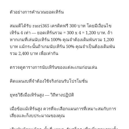
ตัวอย่างการคำนวณยอดเทิร์น
สมมติได้รับ rasri365 เครดิตฟรี 300 บาท โดยมีเงื่อนไข
เทิร์น 4 เท่า — ยอดเทิร์นรวม = 300 x 4 = 1,200 บาท. ถ้า
หากเกมที่เล่นนับเทิร์น 100% คุณจำต้องเดิมพันรวม 1,200
บาท แม้กระนั้นถ้าเกมนับเทิร์น 50% คุณจำเป็นต้องเดิมพัน
รวม 2,400 บาท เพื่อเท่ากัน
ตรวจดูตารางการนับเทิร์นของแต่ละเกมก่อนเล่น
คิดแผนงบที่จำต้องใช้จริงก่อนรับโปรโมชั่น
ยุทธวิธีเมื่อเทิร์นสูง — วิถีทางปฏิบัติ
เมื่อข้อแม้เทิร์นสูง ควรที่จะเลือกแผนการที่เหมาะสมกับการ
เสี่ยงและก็งบประมาณของคุณ