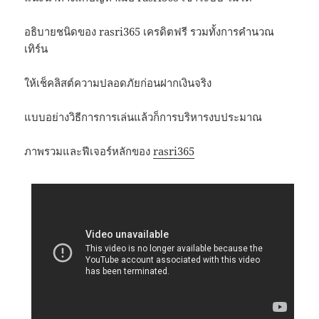
อธิบายชนิดของ rasri365 เครดิตฟรี รวมทั้งการคำนวณ
เทิร์น
ให้เช็คลิสต์ความปลอดภัยก่อนฝากเงินจริง
แบบอย่างวิธีการการเล่นแล้วก็การบริหารงบประมาณ
ภาพรวมและฟีเจอร์หลักของ
rasri365