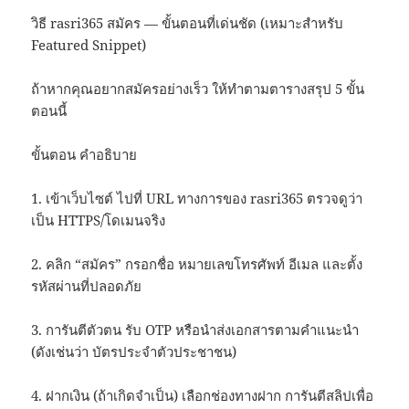
วิธี rasri365 สมัคร — ขั้นตอนที่เด่นชัด (เหมาะสำหรับ
Featured Snippet)
ถ้าหากคุณอยากสมัครอย่างเร็ว ให้ทำตามตารางสรุป 5 ขั้น
ตอนนี้
ขั้นตอน คำอธิบาย
1. เข้าเว็บไซต์ ไปที่ URL ทางการของ rasri365 ตรวจดูว่า
เป็น HTTPS/โดเมนจริง
2. คลิก “สมัคร” กรอกชื่อ หมายเลขโทรศัพท์ อีเมล และตั้ง
รหัสผ่านที่ปลอดภัย
3. การันตีตัวตน รับ OTP หรือนำส่งเอกสารตามคำแนะนำ
(ดังเช่นว่า บัตรประจำตัวประชาชน)
4. ฝากเงิน (ถ้าเกิดจำเป็น) เลือกช่องทางฝาก การันตีสลิปเพื่อ