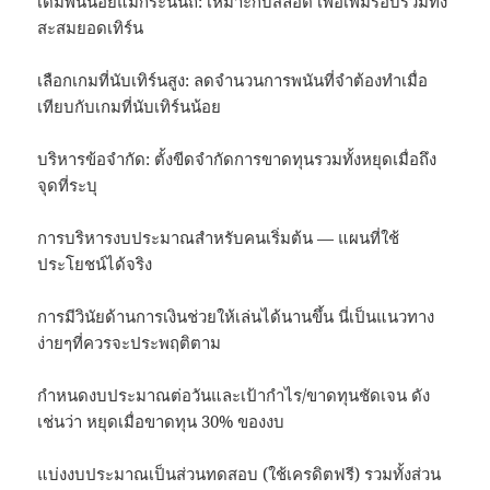
เดิมพันน้อยแม้กระนั้นถี่: เหมาะกับสล็อต เพื่อเพิ่มรอบรวมทั้ง
สะสมยอดเทิร์น
เลือกเกมที่นับเทิร์นสูง: ลดจำนวนการพนันที่จำต้องทำเมื่อ
เทียบกับเกมที่นับเทิร์นน้อย
บริหารข้อจำกัด: ตั้งขีดจำกัดการขาดทุนรวมทั้งหยุดเมื่อถึง
จุดที่ระบุ
การบริหารงบประมาณสำหรับคนเริ่มต้น — แผนที่ใช้
ประโยชน์ได้จริง
การมีวินัยด้านการเงินช่วยให้เล่นได้นานขึ้น นี่เป็นแนวทาง
ง่ายๆที่ควรจะประพฤติตาม
กำหนดงบประมาณต่อวันและเป้ากำไร/ขาดทุนชัดเจน ดัง
เช่นว่า หยุดเมื่อขาดทุน 30% ของงบ
แบ่งงบประมาณเป็นส่วนทดสอบ (ใช้เครดิตฟรี) รวมทั้งส่วน