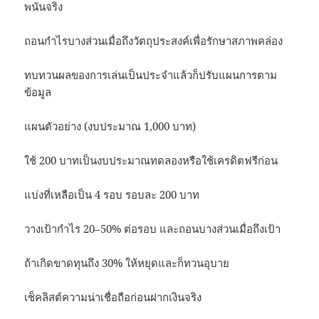
พนันจริง
ถอนกำไรบางส่วนเมื่อถึงวัตถุประสงค์เพื่อรักษาสภาพคล่อง
ทบทวนผลของการเล่นเป็นประจำแล้วก็ปรับแผนการตาม
ข้อมูล
แผนตัวอย่าง (งบประมาณ 1,000 บาท)
ใช้ 200 บาทเป็นงบประมาณทดลองหรือใช้เครดิตฟรีก่อน
แบ่งที่เหลือเป็น 4 รอบ รอบละ 200 บาท
วางเป้ากำไร 20–50% ต่อรอบ และถอนบางส่วนเมื่อถึงเป้า
ถ้าเกิดขาดทุนถึง 30% ให้หยุดและก็ทวนอุบาย
เช็คลิสต์ความน่าเชื่อถือก่อนฝากเงินจริง