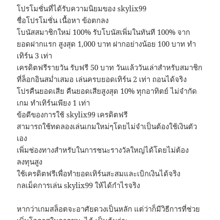
โปรโมชั่นที่ได้รับความนิยมของ skylix99
ชื่อโปรโมชั่น เนื้อหา ข้อตกลง
โบนัสสมาชิกใหม่ 100% รับโบนัสเพิ่มในทันที 100% จาก
ยอดฝากแรก สูงสุด 1,000 บาท ฝากอย่างน้อย 100 บาท ทำ
เทิร์น 3 เท่า
เครดิตฟรีรายวัน รับฟรี 50 บาท วันแล้ววันเล่าสำหรับสมาชิก
ที่ล็อกอินสม่ำเสมอ เล่นครบยอดเทิร์น 2 เท่า ถอนได้จริง
โปรคืนยอดเสีย คืนยอดเสียสูงสุด 10% ทุกอาทิตย์ ไม่จำกัด
เกม ทำเทิร์นเพียง 1 เท่า
ข้อดีของการใช้ skylix99 เครดิตฟรี
สามารถใช้ทดลองเล่นเกมใหม่ๆโดยไม่จำเป็นต้องใช้เงินตัว
เอง
เพิ่มช่องทางสำหรับในการชนะรางวัลใหญ่ได้โดยไม่ต้อง
ลงทุนสูง
ใช้เครดิตฟรีเพื่อทำยอดเทิร์นสะสมและเบิกเงินได้จริง
กลเม็ดการเล่น skylix99 ให้ได้กำไรจริง
หากว่าเกมสล็อตจะอาศัยดวงเป็นหลัก แต่ว่าก็มีวิธีการที่ช่วย