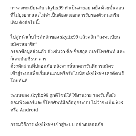
การลงทะเบียนกับ skylix99 ทำเป็นง่ายอย่างยิ่ง ด้วยขั้นตอน
ที่ไม่ยุ่งยากและไม่จำเป็นต้องส่งเอกสารรับรองตัวตนเสริม
เติม ดังต่อไปนี้:
ไปสู่หน้าเว็บไซต์หลักของ skylix99 แล้วคลิก “ลงทะเบียน
สมัครสมาชิก”
กรอกข้อมูลส่วนตัว ดังเช่นว่า ชื่อ-ชื่อสกุล เบอร์โทรศัพท์ และ
ก็เลขบัญชีธนาคาร
ตั้งรหัสผ่านที่ปลอดภัย หลังจากนั้นกดการันตีการสมัคร
เข้าสู่ระบบเพื่อเริ่มเล่นเกมหรือรับโบนัส skylix99 เครดิตฟรี
โดยทันที
ระบบของ skylix99 ถูกดีไซน์ให้ใช้งานง่าย รองรับทั้งยัง
คอมพิวเตอร์และก็โทรศัพท์มือถือทุกระบบ ไม่ว่าจะเป็น iOS
หรือ Android
กรรมวิธีการ skylix99 เข้าสู่ระบบ อย่างปลอดภัย