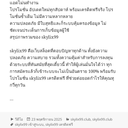
แอดไม่นทำงาน
โปรโมชั่น อัปเดตใหม่ทุกสัปดาห์ พร้อมเครดิตฟรีจริง โปร
โมชั่นซ้ำเดิม ไม่มีความหลากหลาย
ความปลอดภัย มีใบสุทธิและก็ระบบคุ้มครองข้อมูล ไม่
ชัดเจนประเด็นการเก็บข้อมูลผู้ใช้
สรุปภาพรวมของ skylix99
skylix99 คือเว็บสล็อตที่ตอบปัญหาทุกด้าน ทั้งยังความ
ปลอดภัย ความสบาย รวมทั้งความคุ้มค่าสำหรับการลงทุน
ด้วยระบบที่ทันสมัยที่สุดเดี๋ยวนี้ ทำให้ผู้เล่นมั่นใจได้ว่า ทุก
การสมัครแล้วก็เข้าระบบจะไม่เป็นอันตราย 100% พร้อมรับ
โปรโมชั่น skylix99 เครดิตฟรี ที่ช่วยต่อยอดกำไรให้คุณทุ
กวี่ทุกวัน
…
รูป
เขียน
หมวด
วีดีโอ
23 พฤศจิกายน 2025
skylix99.club
,
skylix99.club
แบบ
ป้าย
เมื่อ
หมู่
skylix99 เข้าสู่ระบบ
,
skylix99 เครดิตฟรี