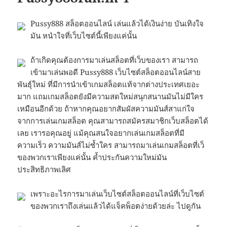
Pussy888 สล็อตออนไลน์ เล่นแล้วได้เงินง่าย บันเทิงใจ
มัน หนำใจที่เว็บไซต์นี้เพียงแค่นั้น
ถ้าเกิดคุณต้องการมาเล่นสล็อตที่เว็บของเรา สามารถ
เข้ามาเล่นพอดี Pussy888 เว็บไซต์สล็อตออนไลน์สาย
พันธุ์ใหม่ ที่มีการนำเข้าเกมสล็อตแท้จากต่างประเทศเยอะ
มาก แถมเกมสล็อตยังมีความสดใหม่สนุกสนานมันไม่มีใคร
เหมือนอีกด้วย ถ้าหากคุณอยากสัมผัสความมันส์สาแก่ใจ
จากการเล่นเกมสล็อต คุณสามารถสมัครสมาชิกเว็บสล็อตได้
เลย เรารอคุณอยู่ แม้คุณสนใจอยากเล่นเกมสล็อตที่มี
ความเร็ว ความมันส์ไม่ซ้ำใคร สามารถมาเล่นเกมสล็อตที่เว็
ของพวกเราเพียงแค่นั้น ค้ำประกันความใหม่มัน
ประสิทธิภาพเลิศ
เพราะอะไรการมาเล่นเว็บไซต์สล็อตออนไลน์ที่เว็บไซต์
ของพวกเราถึงเล่นแล้วได้แจ็คพ็อตง่ายด้วยล่ะ ไปดูกัน