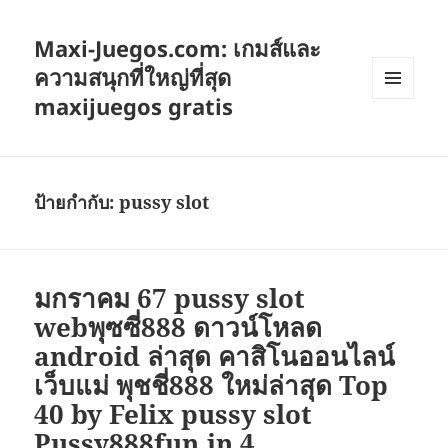
Maxi-Juegos.com: เกมส์และ
ความสนุกที่ใหญ่ที่สุด
maxijuegos gratis
เมนู
และวิด
เจ็ต
ป้ายกำกับ:
pussy slot
มกราคม 67 pussy slot
webพุซซี่888 ดาวน์โหลด
android ล่าสุด คาสิโนออนไลน์
เว็บแม่ พุชชี่888 ใหม่ล่าสุด Top
40 by Felix pussy slot
Pussy888fun.in 4