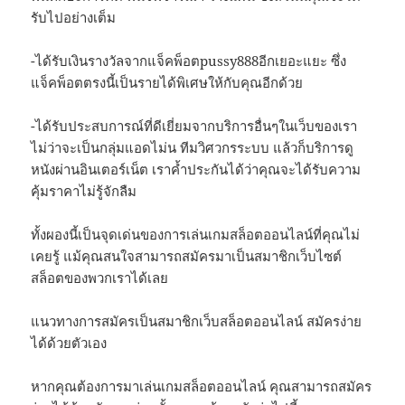
รับไปอย่างเต็ม
-ได้รับเงินรางวัลจากแจ็คพ็อตpussy888อีกเยอะแยะ ซึ่ง
แจ็คพ็อตตรงนี้เป็นรายได้พิเศษให้กับคุณอีกด้วย
-ได้รับประสบการณ์ที่ดีเยี่ยมจากบริการอื่นๆในเว็บของเรา
ไม่ว่าจะเป็นกลุ่มแอดไม่น ทีมวิศวกรระบบ แล้วก็บริการดู
หนังผ่านอินเตอร์เน็ต เราค้ำประกันได้ว่าคุณจะได้รับความ
คุ้มราคาไม่รู้จักลืม
ทั้งผองนี้เป็นจุดเด่นของการเล่นเกมสล็อตออนไลน์ที่คุณไม่
เคยรู้ แม้คุณสนใจสามารถสมัครมาเป็นสมาชิกเว็บไซต์
สล็อตของพวกเราได้เลย
แนวทางการสมัครเป็นสมาชิกเว็บสล็อตออนไลน์ สมัครง่าย
ได้ด้วยตัวเอง
หากคุณต้องการมาเล่นเกมสล็อตออนไลน์ คุณสามารถสมัคร