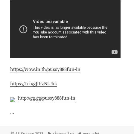
https://wow.in.th/pussy888fun-in
https://t.co/gJfPzNU4ik
http://gg.gg/pussy888fun-in
…
เขียน
หมวด
ป้าย
15 ธันวาคม 2023
สล็อตออนไลน์
pussy slot