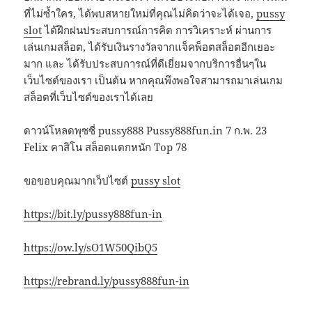
ที่ไม่ซ้ำใคร, ได้พบสหายใหม่ที่คุณไม่คิดว่าจะได้เจอ,
pussy
slot
ได้ฝึกฝนประสบการณ์การคิด การวิเคราะห์ ผ่านการ
เล่นเกมสล็อต, ได้รับเงินรางวัลจากแจ็คพ็อตสล็อตอีกเยอะ
มาก และ ได้รับประสบการณ์ที่ดีเยี่ยมจากบริการอื่นๆใน
เว็บไซต์ของเรา เป็นต้น หากคุณพึงพอใจสามารถมาเล่นเกม
สล็อตที่เว็บไซต์ของเราได้เลย
ดาวน์โหลดพุซซี่ pussy888 Pussy888fun.in 7 ก.พ. 23
Felix คาสิโน สล็อตแตกหนัก Top 78
ขอขอบคุณมากเว็ปไซต์
pussy slot
https://bit.ly/pussy888fun-in
https://ow.ly/sO1W50QibQ5
https://rebrand.ly/pussy888fun-in