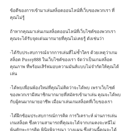
ข้อดีของการเข้ามาเล่นสล็อตออนไลน์ที่เว็บของพวกเรา ที่
คุณไม่รู้
ถ้าหากคุณมาเล่นเกมสล็อตออนไลน์ที่เว็บไซต์ของพวกเรา
คุณจะได้รับจุดเด่นมากมายที่คุณไม่เคยรู้ ดังเช่นว่า
-ได้รับประสบการณ์จากการเล่นที่ไม่ซ้ำใคร ด้วยเหตุว่าเกม
สล็อต Pussy888 ในเว็บไซต์ของเรา จัดว่าเป็นเกมสล็อต
คุณภาพ ที่พร้อมเสิร์ฟมอบความมันส์แบบไม่จำกัดให้คุณได้
เล่น
-ได้พบเพื่อนพ้องใหม่ที่คุณไม่คิดว่าจะได้พบ เพราเว็บไซต์
ของพวกเรามีสมาชิกมากมายที่สมัครเข้ามาเล่น คุณจะได้พบ
กับผู้คนมากมายอาชีพ เมื่อมาเล่นเกมสล็อตที่เว็บของเรา
-ได้ฝึกซ้อมประสบการณ์การคิด การวิเคราะห์ ผ่านการเล่น
เกมสล็อต ซึ่งความสามารถที่คุณจะได้จากเกมคงจะหนีไม่
พ้นทักษะการคิด พินิจพิจารณา วางแผน ซึ่งส่วนนี้คุณจะได้