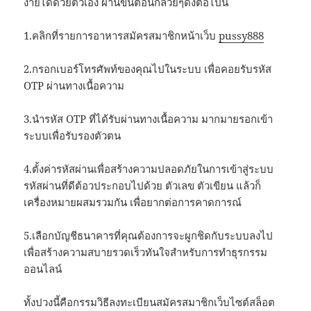
ง่ายได้ด้วยตัวเอง ผ่านขั้นตอนกล้วยๆดังต่อไปนี้
1.คลิกที่รายการอาหารสมัครสมาชิกหน้าเว็บ
pussy888
2.กรอกเบอร์โทรศัพท์ของคุณไปในระบบ เพื่อคอยรับรหัส
OTP ผ่านทางเนื้อความ
3.นำรหัส OTP ที่ได้รับผ่านทางเนื้อความ มากมายรอกเข้า
ระบบเพื่อรับรองตัวตน
4.ตั้งค่ารหัสผ่านเพื่อสร้างความปลอดภัยในการเข้าสู่ระบบ
รหัสผ่านที่ดีต้อวประกอบไปด้วย ตัวเลข ตัวเขียน แล้วก็
เครื่องหมายผสมรวมกัน เพื่อยากต่อการคาดการณ์
5.เลือกบัญชีธนาคารที่คุณต้องการจะผูกชิดกับระบบลงไป
เพื่อสร้างความสบายรวดเร็วทันใจสำหรับการทำธุรกรรม
ออนไลน์
ทั้งปวงนี้คือกรรมวิธีลงทะเบียนสมัครสมาชิกเว็บไซต์สล็อต