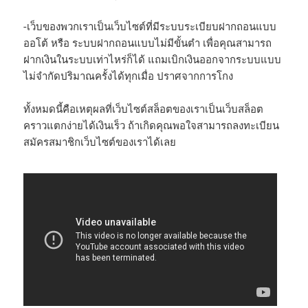
-เว็บของพวกเราเป็นเว็บไซต์ที่มีระบบระเบียบฝากถอนแบบ
ออโต้ หรือ ระบบฝากถอนแบบไม่มีขั้นตำ เพื่อคุณสามารถ
ฝากเงินในระบบเท่าไหร่ก็ได้ แถมเบิกเงินออกจากระบบแบบ
ไม่จำกัดปริมาณครั้งได้ทุกเมื่อ ปราศจากการโกง
ทั้งหมดนี้คือเหตุผลที่เว็บไซต์สล็อตของเราเป็นเว็บสล็อต
คราวแตกง่ายได้เงินเร็ว ถ้าเกิดคุณพอใจสามารถลงทะเบียน
สมัครสมาชิกเว็บไซต์ของเราได้เลย